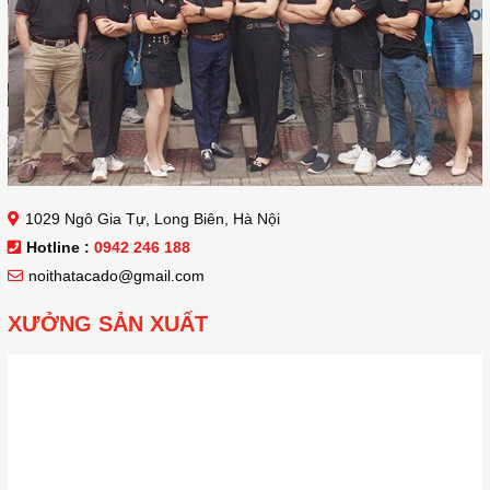
1029 Ngô Gia Tự, Long Biên, Hà Nội
Hotline :
0942 246 188
noithatacado@gmail.com
XƯỞNG SẢN XUẤT