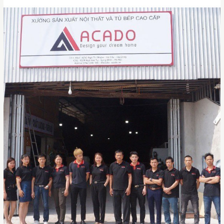
Cơ sở 01:
M43 khu đấu giá Ngô Thì Nhậm,
Hà Cầu, Hà Đông, Hà Nội
Cơ sở 02:
1029 Ngô Gia Tự, Long Biên, Hà
Nội
Xưởng sản xuất:
Phú An, Thanh Đa, Phúc
Thọ, Hà Nội.
Website:
acado.vn –
Email :
noithatacado@gmail.vn