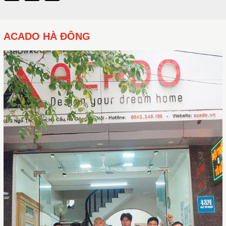
quả nó mang lại thì hoàn toàn xứng đáng
.
ACADO HÀ ĐÔNG
Thêm một mẫu Laminate chữ U tone màu trắng