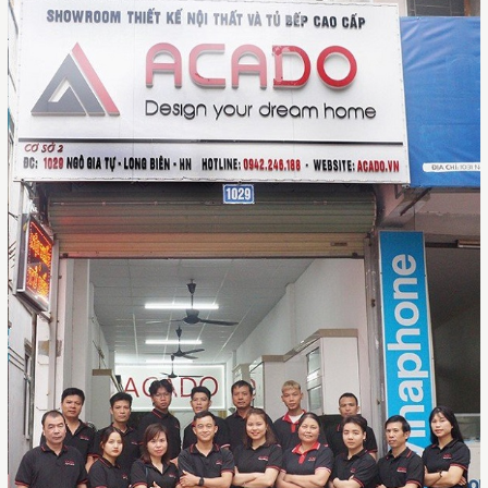
Đầy đủ tiện nghi giúp gia chủ sử dụng
được hết công năng tủ bếp. Bên cạnh đó,
kiểu dáng hiện đại và sang trọng giúp tạo
nên tính thẩm mỹ cao cho căn bếp.
Đây là sự lựa chọn hoàn hảo cho căn
bếp của gia đình bạn.
Sự kết hợp tinh tế giữa màu trắng và giả vân gỗ chưa
bao giờ hết “hot”