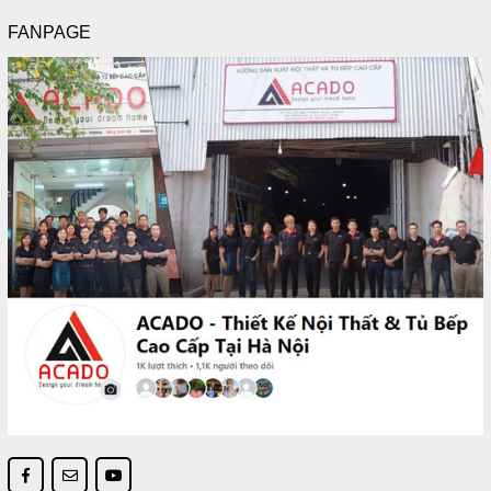
FANPAGE
Với không gian bếp rộng và hiện đại đây là một mẫu
đẹp
Ưu điểm khi làm tủ bếp Laminate
Tủ có độ bền cao lên đến 12-20 năm chịu
lực chịu nhiệt tốt.
Tủ bếp Laminate hạn chế tối đa tình trạng
cong vênh dưới điều kiện tự nhiên.
Nhiều màu sắc để lựa chọn từ hiện đại
cho đến cổ điển. Hiện nay còn có thêm
mẫu màu vân gỗ giả xước.
Mặc dù giá có cao hơn các loại gỗ tự
nhiên và công nghiệp khác nhưng hiệu