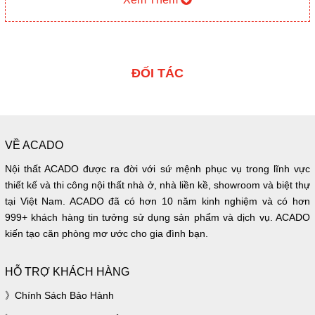
lên. Vậy laminate là gì và nó hơn và kém
những vật liệu bề mặt khác ở điểm nào?
Về độ bền nó thuộc loại “nồi đồng cối đá”
nhất trong tất cả các vật liệu bề mặt của
ĐỐI TÁC
gỗ công nghiệp gồm: MFC (Melamine),
sơn bệt, veneer và chịu được nước va
đập và đặc biệt là chịu nhiệt.
VỀ ACADO
có rất nhiều loại bề mặt và màu sắc, từ bề
Nội thất ACADO được ra đời với sứ mệnh phục vụ trong lĩnh vực
mặt sần đến bóng gương, từ màu vân gỗ
thiết kế và thi công nội thất nhà ở, nhà liền kề, showroom và biệt thự
cho đến đơn màu, giả nỉ, giả nhôm xước.
tại Việt Nam. ACADO đã có hơn 10 năm kinh nghiệm và có hơn
Riêng về màu vân gỗ (đặc phẩm nổi bật
999+ khách hàng tin tưởng sử dụng sản phẩm và dịch vụ. ACADO
của laminate) thì ưu điểm của nó chính là
kiến tạo căn phòng mơ ước cho gia đình bạn.
giống bề mặt của gỗ thật và vân gỗ rất
đều nhau.
HỖ TRỢ KHÁCH HÀNG
Những mẫu tủ bếp Laminate màu gỗ
Chính Sách Bảo Hành
thường mang lại cảm giác ấm cúm cho