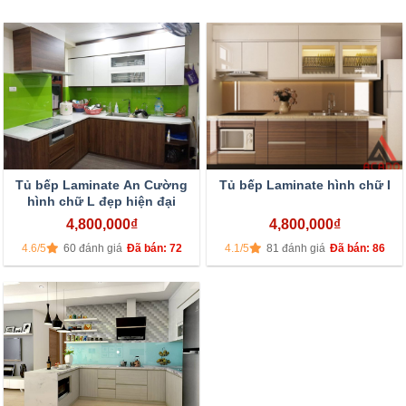
Tủ bếp Laminate An Cường
Tủ bếp Laminate hình chữ I
hình chữ L đẹp hiện đại
4,800,000
₫
4,800,000
₫
4.6/5
60 đánh giá
Đã bán: 72
4.1/5
81 đánh giá
Đã bán: 86