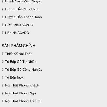
Chính Sách Vận Chuyển
căn bếp.
Hướng Dẫn Mua Hàng
Hậu tủ được làm bằng Aluminium siêu
Hướng Dẫn Thanh Toán
chống nước.
Giới Thiệu ACADO
Liên Hệ ACADO
SẢN PHẨM CHÍNH
Thiết Kế Nội Thất
Tủ Bếp Gỗ Tự Nhiên
Tủ Bếp Gỗ Công Nghiệp
Tủ Bếp Inox
Tủ bếp Laminate
Nội Thất Phòng Khách
Nội Thất Phòng Ngủ
Nội Thất Phòng Trẻ Em