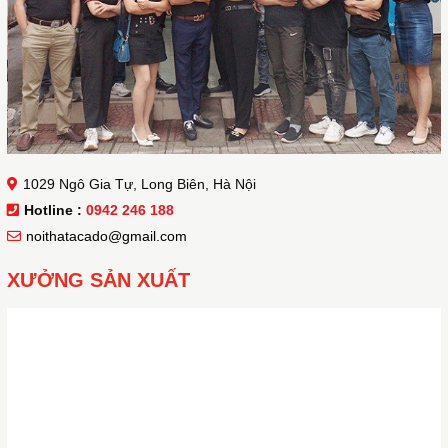
1029 Ngô Gia Tự, Long Biên, Hà Nội
Hotline :
0942 246 188
noithatacado@gmail.com
XƯỞNG SẢN XUẤT
Hiện đại sang trọng là những gì đanh cho mẫu tủ này.
>> Để được thiết kế 3D miễn phí và có giá
tủ bếp Laminate tốt nhất,
đừng ngần ngại
hãy liên hệ với chúng tôi:
0942 246 188
Hotline: