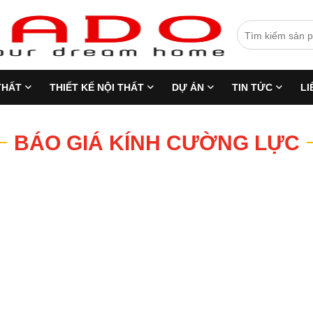
THẤT
THIẾT KẾ NỘI THẤT
DỰ ÁN
TIN TỨC
LI
BÁO GIÁ KÍNH CƯỜNG LỰC