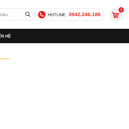
0
0942.246.188
HOTLINE :
ÊN HỆ