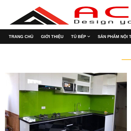
TRANG CHỦ
GIỚI THIỆU
TỦ BẾP
SẢN PHẨM NỘI 