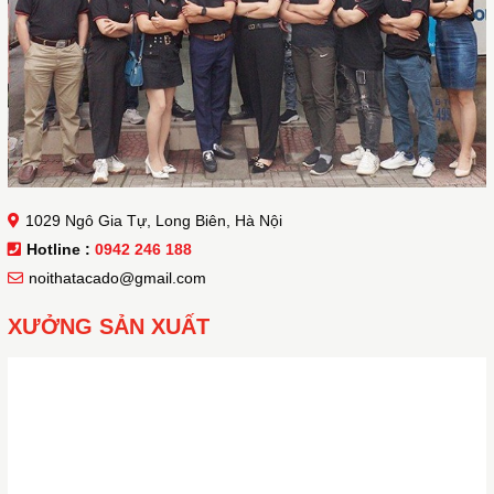
1029 Ngô Gia Tự, Long Biên, Hà Nội
Hotline :
0942 246 188
noithatacado@gmail.com
XƯỞNG SẢN XUẤT