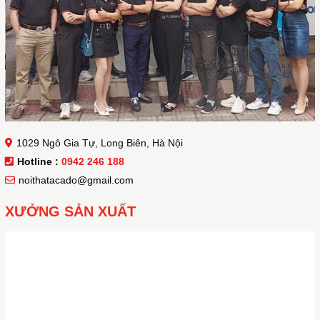
1029 Ngô Gia Tự, Long Biên, Hà Nội
Hotline :
0942 246 188
noithatacado@gmail.com
XƯỞNG SẢN XUẤT