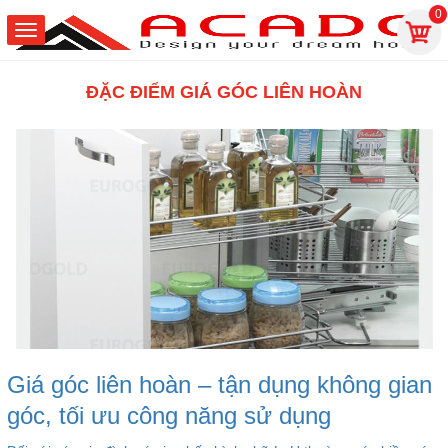
0
ĐẶC ĐIỂM GIÁ GÓC LIÊN HOÀN
Giá góc liên hoàn – tận dụng không gian
góc, tối ưu công năng sử dụng