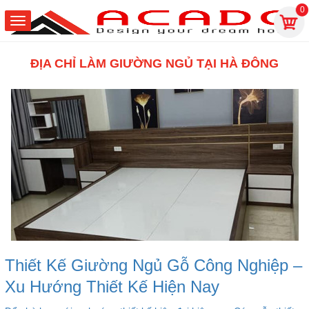
0
ĐỊA CHỈ LÀM GIƯỜNG NGỦ TẠI HÀ ĐÔNG
Thiết Kế Giường Ngủ Gỗ Công Nghiệp –
Xu Hướng Thiết Kế Hiện Nay