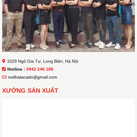
1029 Ngô Gia Tự, Long Biên, Hà Nội
Hotline :
0942 246 188
noithatacado@gmail.com
XƯỞNG SẢN XUẤT