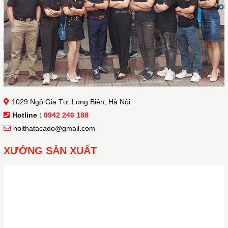
1029 Ngô Gia Tự, Long Biên, Hà Nội
Hotline :
0942 246 188
noithatacado@gmail.com
XƯỞNG SẢN XUẤT