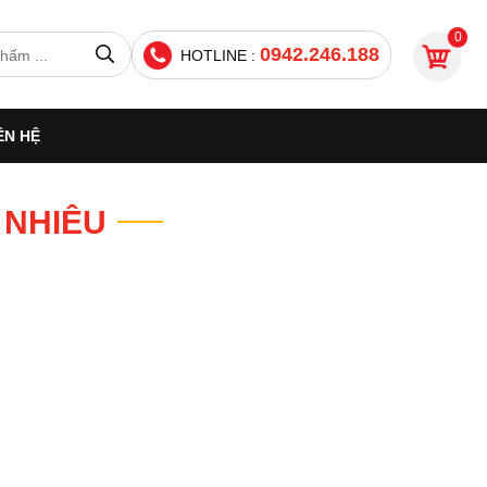
0
0942.246.188
HOTLINE :
ÊN HỆ
 NHIÊU