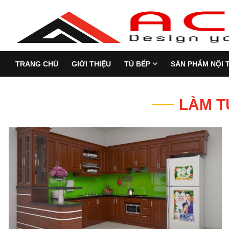
TRANG CHỦ
GIỚI THIỆU
TỦ BẾP
SẢN PHẨM NỘI 
LÀM T