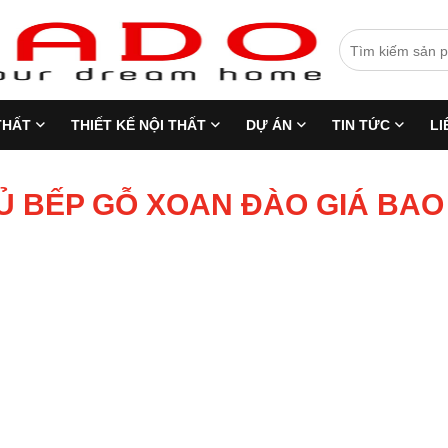
THẤT
THIẾT KẾ NỘI THẤT
DỰ ÁN
TIN TỨC
LI
Ủ BẾP GỖ XOAN ĐÀO GIÁ BAO