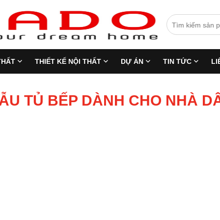
THẤT
THIẾT KẾ NỘI THẤT
DỰ ÁN
TIN TỨC
LI
ẪU TỦ BẾP DÀNH CHO NHÀ D