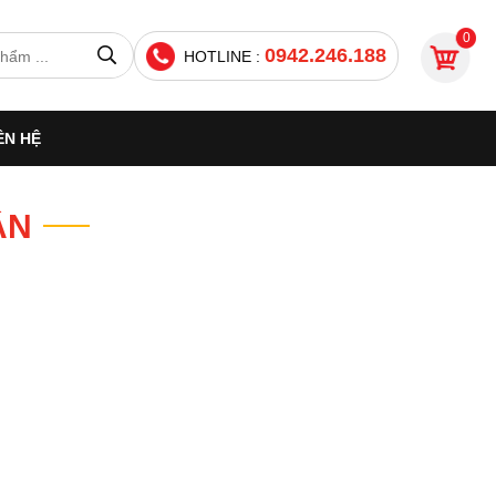
0
0942.246.188
HOTLINE :
ÊN HỆ
ÂN