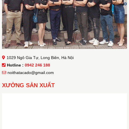
1029 Ngô Gia Tự, Long Biên, Hà Nội
Hotline :
0942 246 188
noithatacado@gmail.com
XƯỞNG SẢN XUẤT