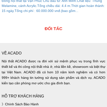
Đóng nội thất tại Vạn Phúc Chủ đầu tư: Anh Minh.Chất liệu: Thùng
Melamine, cánh Acrylic.Tổng chiều dài: 4.4 m.Thời gian hoàn thành:
15 ngày.Tổng chi phí : 60.000.000 vnđ.(bao gồm...
ĐỐI TÁC
VỀ ACADO
Nội thất ACADO được ra đời với sứ mệnh phục vụ trong lĩnh vực
thiết kế và thi công nội thất nhà ở, nhà liền kề, showroom và biệt thự
tại Việt Nam. ACADO đã có hơn 10 năm kinh nghiệm và có hơn
999+ khách hàng tin tưởng sử dụng sản phẩm và dịch vụ. ACADO
kiến tạo căn phòng mơ ước cho gia đình bạn.
HỖ TRỢ KHÁCH HÀNG
Chính Sách Bảo Hành