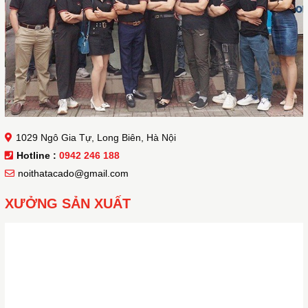
1029 Ngô Gia Tự, Long Biên, Hà Nội
Hotline :
0942 246 188
noithatacado@gmail.com
XƯỞNG SẢN XUẤT