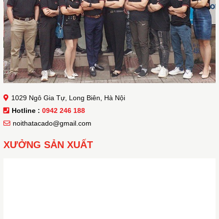
1029 Ngô Gia Tự, Long Biên, Hà Nội
Hotline :
0942 246 188
noithatacado@gmail.com
XƯỞNG SẢN XUẤT