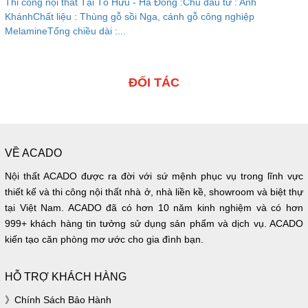
Thi công nội thất Tại Tố Hữu - Hà Đông :Chủ đầu tư : Anh
KhánhChất liệu : Thùng gỗ sồi Nga, cánh gỗ công nghiệp
MelamineTổng chiều dài :...
ĐỐI TÁC
VỀ ACADO
Nội thất ACADO được ra đời với sứ mệnh phục vụ trong lĩnh vực
thiết kế và thi công nội thất nhà ở, nhà liền kề, showroom và biệt thự
tại Việt Nam. ACADO đã có hơn 10 năm kinh nghiệm và có hơn
999+ khách hàng tin tưởng sử dụng sản phẩm và dịch vụ. ACADO
kiến tạo căn phòng mơ ước cho gia đình bạn.
HỖ TRỢ KHÁCH HÀNG
Chính Sách Bảo Hành