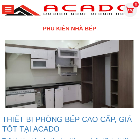
0
PHỤ KIỆN NHÀ BẾP
THIẾT BỊ PHÒNG BẾP CAO CẤP, GIÁ
TỐT TẠI ACADO