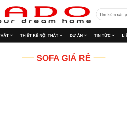
THẤT
THIẾT KẾ NỘI THẤT
DỰ ÁN
TIN TỨC
LI
SOFA GIÁ RẺ