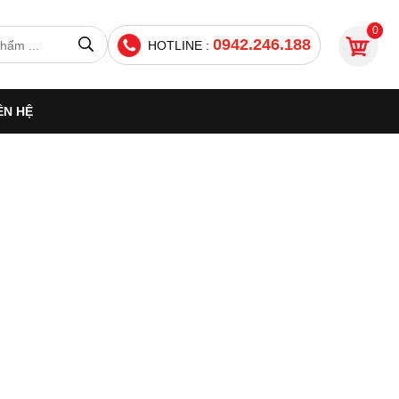
0
0942.246.188
HOTLINE :
ÊN HỆ