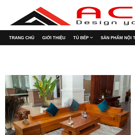
TRANG CHỦ
GIỚI THIỆU
TỦ BẾP
SẢN PHẨM NỘI 