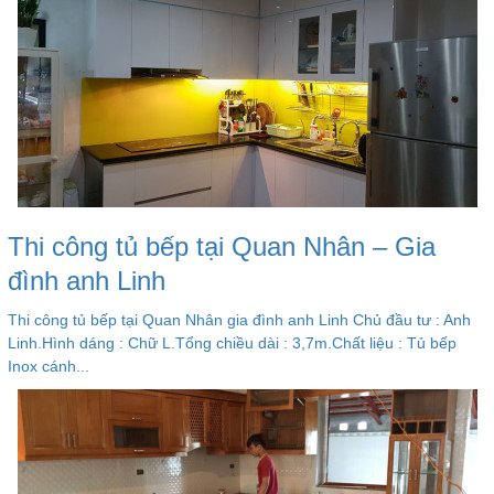
Thi công tủ bếp tại Quan Nhân – Gia
đình anh Linh
Thi công tủ bếp tại Quan Nhân gia đình anh Linh Chủ đầu tư : Anh
Linh.Hình dáng : Chữ L.Tổng chiều dài : 3,7m.Chất liệu : Tủ bếp
Inox cánh...