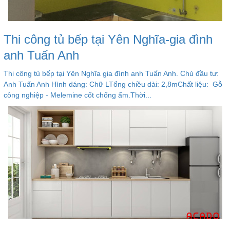
Thi công tủ bếp tại Yên Nghĩa-gia đình
anh Tuấn Anh
Thi công tủ bếp tại Yên Nghĩa gia đình anh Tuấn Anh. Chủ đầu tư:
Anh Tuấn Anh Hình dáng: Chữ LTổng chiều dài: 2,8mChất liệu: Gỗ
công nghiệp - Melemine cốt chống ẩm.Thời...