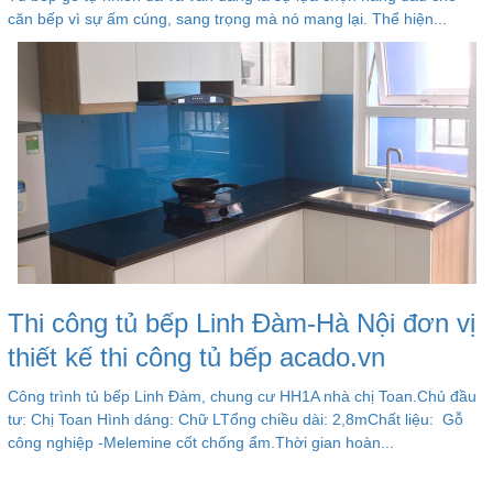
căn bếp vì sự ấm cúng, sang trọng mà nó mang lại. Thể hiện...
Thi công tủ bếp Linh Đàm-Hà Nội đơn vị
thiết kế thi công tủ bếp acado.vn
Công trình tủ bếp Linh Đàm, chung cư HH1A nhà chị Toan.Chủ đầu
tư: Chị Toan Hình dáng: Chữ LTổng chiều dài: 2,8mChất liệu: Gỗ
công nghiệp -Melemine cốt chống ẩm.Thời gian hoàn...