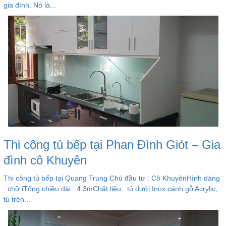
gia đình. Nó là...
Thi công tủ bếp tại Phan Đình Giót – Gia
đình cô Khuyên
Thi công tủ bếp tại Quang Trung Chủ đầu tư : Cô KhuyênHình dáng
: chữ iTổng chiều dài : 4.3mChất liệu : tủ dưới Inox cánh gỗ Acrylic,
tủ trên...