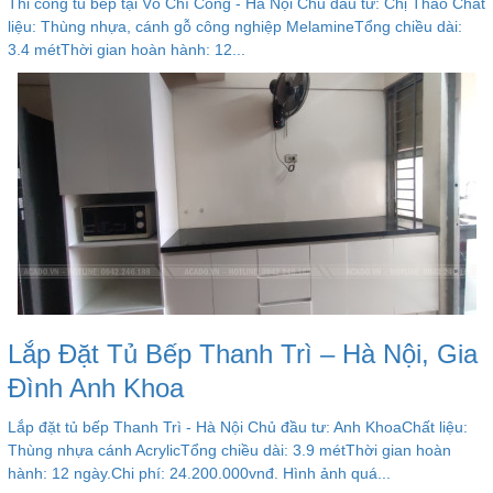
Thi công tủ bếp tại Võ Chí Công - Hà Nội Chủ đầu tư: Chị Thảo Chất
liệu: Thùng nhựa, cánh gỗ công nghiệp MelamineTổng chiều dài:
3.4 métThời gian hoàn hành: 12...
Lắp Đặt Tủ Bếp Thanh Trì – Hà Nội, Gia
Đình Anh Khoa
Lắp đặt tủ bếp Thanh Trì - Hà Nội Chủ đầu tư: Anh KhoaChất liệu:
Thùng nhựa cánh AcrylicTổng chiều dài: 3.9 métThời gian hoàn
hành: 12 ngày.Chi phí: 24.200.000vnđ. Hình ảnh quá...