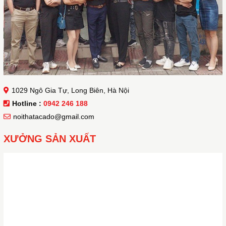
1029 Ngô Gia Tự, Long Biên, Hà Nội
Hotline :
0942 246 188
noithatacado@gmail.com
XƯỞNG SẢN XUẤT