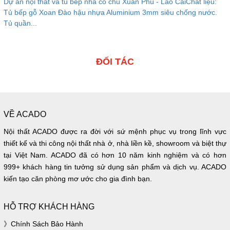
Dự án nội thất và tủ bếp nhà cô chú Xuân Phú - Lào CaiChất liệu:
Tủ bếp gỗ Xoan Đào hậu nhựa Aluminium 3mm siêu chống nước.
Tủ quần...
ĐỐI TÁC
VỀ ACADO
Nội thất ACADO được ra đời với sứ mệnh phục vụ trong lĩnh vực
thiết kế và thi công nội thất nhà ở, nhà liền kề, showroom và biệt thự
tại Việt Nam. ACADO đã có hơn 10 năm kinh nghiệm và có hơn
999+ khách hàng tin tưởng sử dụng sản phẩm và dịch vụ. ACADO
kiến tạo căn phòng mơ ước cho gia đình bạn.
HỖ TRỢ KHÁCH HÀNG
Chính Sách Bảo Hành