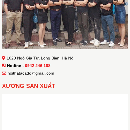
1029 Ngô Gia Tự, Long Biên, Hà Nội
Hotline :
0942 246 188
noithatacado@gmail.com
XƯỞNG SẢN XUẤT