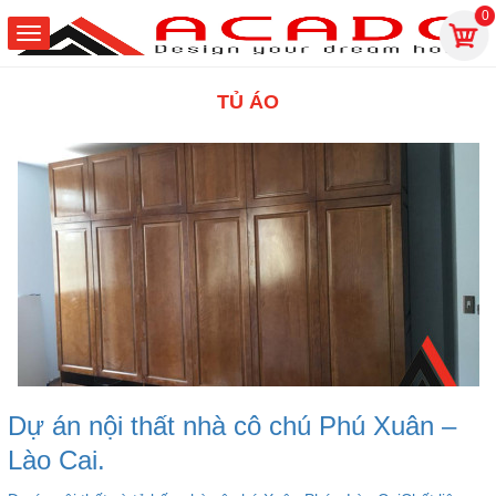
0
TỦ ÁO
Dự án nội thất nhà cô chú Phú Xuân –
Lào Cai.