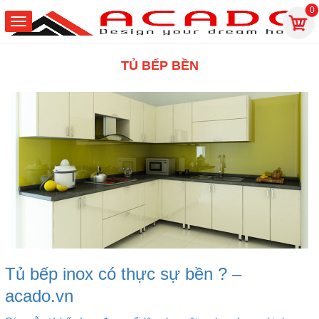
0
TỦ BẾP BỀN
Tủ bếp inox có thực sự bền ? –
acado.vn