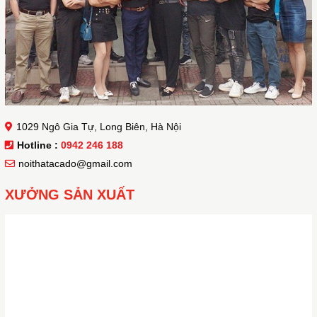
1029 Ngô Gia Tự, Long Biên, Hà Nội
Hotline :
0942 246 188
noithatacado@gmail.com
XƯỞNG SẢN XUẤT