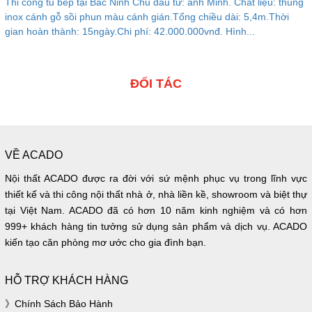
Thi công tủ bếp tại Bắc Ninh Chủ đầu tư: anh Minh. Chất liệu: thùng
inox cánh gỗ sồi phun màu cánh gián.Tổng chiều dài: 5,4m.Thời
gian hoàn thành: 15ngày.Chi phí: 42.000.000vnđ. Hình...
ĐỐI TÁC
VỀ ACADO
Nội thất ACADO được ra đời với sứ mệnh phục vụ trong lĩnh vực
thiết kế và thi công nội thất nhà ở, nhà liền kề, showroom và biệt thự
tại Việt Nam. ACADO đã có hơn 10 năm kinh nghiệm và có hơn
999+ khách hàng tin tưởng sử dụng sản phẩm và dịch vụ. ACADO
kiến tạo căn phòng mơ ước cho gia đình bạn.
HỖ TRỢ KHÁCH HÀNG
Chính Sách Bảo Hành