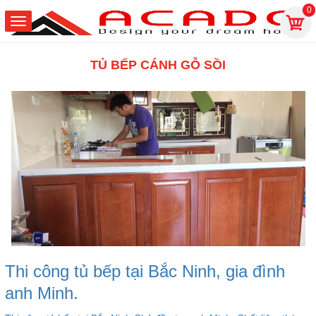
0
TỦ BẾP CÁNH GỖ SỒI
Thi công tủ bếp tại Bắc Ninh, gia đình
anh Minh.