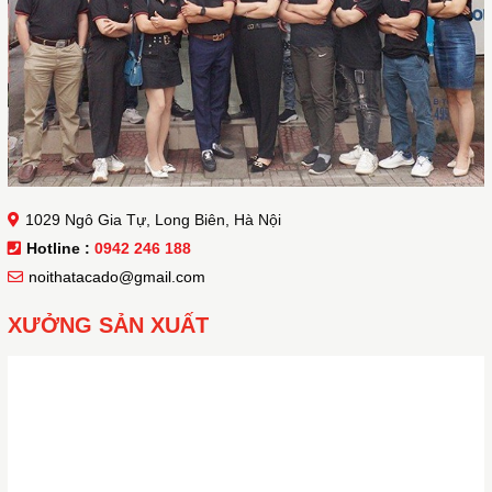
1029 Ngô Gia Tự, Long Biên, Hà Nội
Hotline :
0942 246 188
noithatacado@gmail.com
XƯỞNG SẢN XUẤT