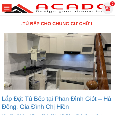
0
.TỦ BẾP CHO CHUNG CƯ CHỮ L
Lắp Đặt Tủ Bếp tại Phan Đình Giót – Hà
Đông, Gia Đình Chị Hiền