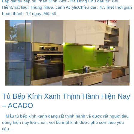
Lắp đặt tủi bếp tại Phan Đình Giót - Hà Đông Chủ đầu tư: Chị
HiềnChất liệu: Thùng nhựa, cánh AcrylicChiều dài : 4.3 métThời gian
hoàn thành: 12 ngày. Một số...
Tủ Bếp Kính Xanh Thịnh Hành Hiện Nay
– ACADO
Mẫu tủ bếp kính xanh đang rất thịnh hành và được rất người tiêu
dùng hiện nay lựa chọn, với bề mặt kính được phủ sơn theo yêu
cầu...