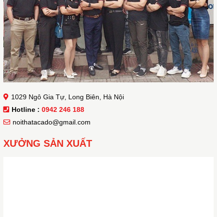
1029 Ngô Gia Tự, Long Biên, Hà Nội
Hotline :
0942 246 188
noithatacado@gmail.com
XƯỞNG SẢN XUẤT