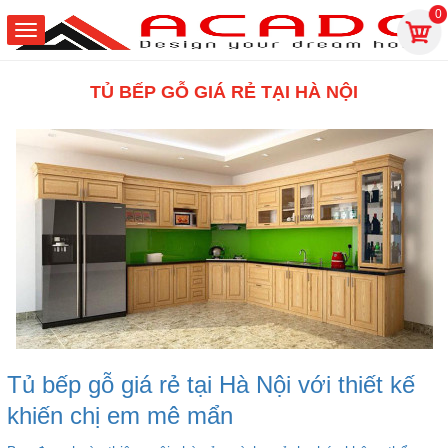
0
TỦ BẾP GỖ GIÁ RẺ TẠI HÀ NỘI
Tủ bếp gỗ giá rẻ tại Hà Nội với thiết kế
khiến chị em mê mẩn