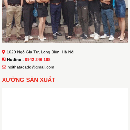
1029 Ngô Gia Tự, Long Biên, Hà Nội
Hotline :
0942 246 188
noithatacado@gmail.com
XƯỞNG SẢN XUẤT