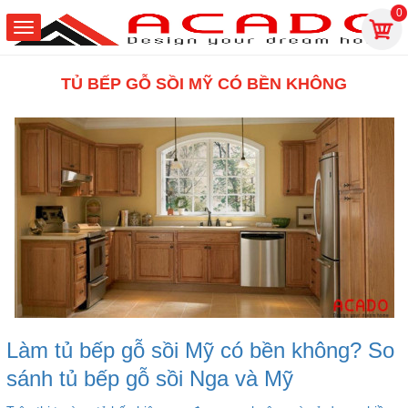
0
TỦ BẾP GỖ SỒI MỸ CÓ BỀN KHÔNG
Làm tủ bếp gỗ sồi Mỹ có bền không? So
sánh tủ bếp gỗ sồi Nga và Mỹ