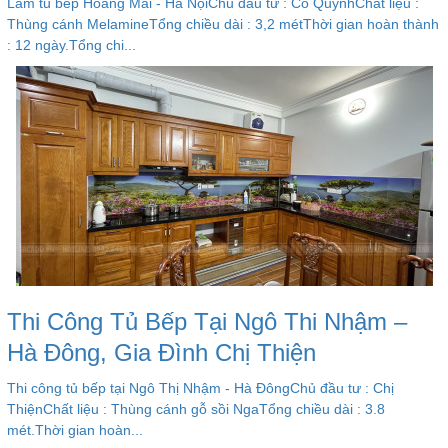
Làm tủ bếp Hoàng Mai - Hà NộiChủ đầu tư : Cô QuỳnhChất liệu :
Thùng cánh MelamineTổng chiều dài : 3,2 métThời gian hoàn thành
: 12 ngày.Tổng chi...
Thi Công Tủ Bếp Tại Ngô Thi Nhậm –
Hà Đông, Gia Đình Chị Thiện
Thi công tủ bếp tại Ngô Thị Nhậm - Hà ĐôngChủ đầu tư : Chị
ThiệnChất liệu : Thùng cánh gỗ sồi NgaTổng chiều dài : 3.8
mét.Thời gian hoàn...