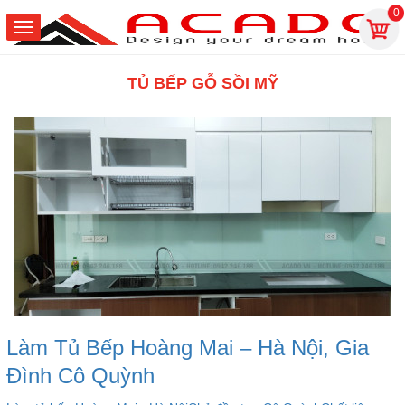
0
TỦ BẾP GỖ SỒI MỸ
Làm Tủ Bếp Hoàng Mai – Hà Nội, Gia
Đình Cô Quỳnh