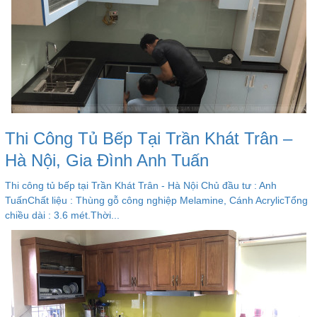
Thi Công Tủ Bếp Tại Trần Khát Trân –
Hà Nội, Gia Đình Anh Tuấn
Thi công tủ bếp tại Trần Khát Trân - Hà Nội Chủ đầu tư : Anh
TuấnChất liệu : Thùng gỗ công nghiệp Melamine, Cánh AcrylicTổng
chiều dài : 3.6 mét.Thời...