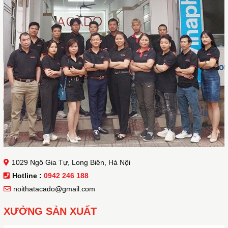
1029 Ngô Gia Tự, Long Biên, Hà Nội
Hotline :
0942 246 188
noithatacado@gmail.com
XƯỞNG SẢN XUẤT