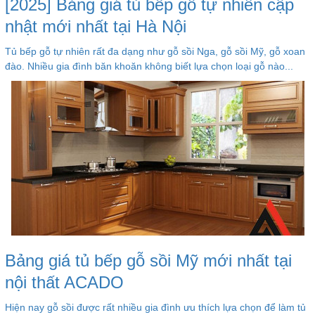
[2025] Bảng giá tủ bếp gỗ tự nhiên cập
nhật mới nhất tại Hà Nội
Tủ bếp gỗ tự nhiên rất đa dạng như gỗ sồi Nga, gỗ sồi Mỹ, gỗ xoan
đào. Nhiều gia đình băn khoăn không biết lựa chọn loại gỗ nào...
Bảng giá tủ bếp gỗ sồi Mỹ mới nhất tại
nội thất ACADO
Hiện nay gỗ sồi được rất nhiều gia đình ưu thích lựa chọn để làm tủ