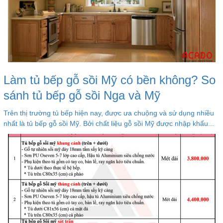
Làm tủ bếp gỗ sồi Mỹ có bền không? So
sánh tủ bếp gỗ sồi Nga và Mỹ
Trên thị trường tủ bếp hiện nay, được ưa chuộng và sử dụng nhiều
nhất là tủ bếp gỗ sồi Mỹ. Bởi chất liệu gỗ sồi Mỹ được nhập khẩu...