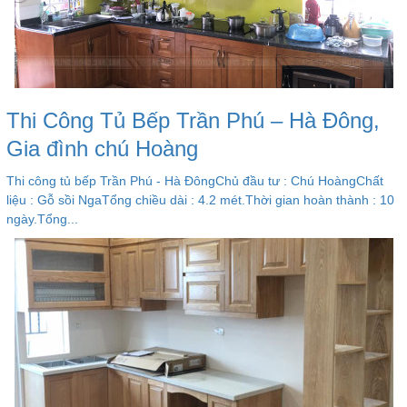
Thi Công Tủ Bếp Trần Phú – Hà Đông,
Gia đình chú Hoàng
Thi công tủ bếp Trần Phú - Hà ĐôngChủ đầu tư : Chú HoàngChất
liệu : Gỗ sồi NgaTổng chiều dài : 4.2 mét.Thời gian hoàn thành : 10
ngày.Tổng...