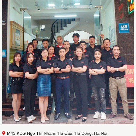
M43 KĐG Ngô Thì Nhậm, Hà Cầu, Hà Đông, Hà Nội