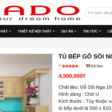
THẤT
THIẾT KẾ NỘI THẤT
DỰ ÁN
TIN TỨC
LI
TỦ BẾP GỖ SỒI N
4
55
Đã Bán
4,500,000
₫
Chất liệu: Gỗ Sồi Nga 1
Hình dáng : Chữ U
Kích thước : Tùy thuộc v
tủ bếp dưới là 550 x 810