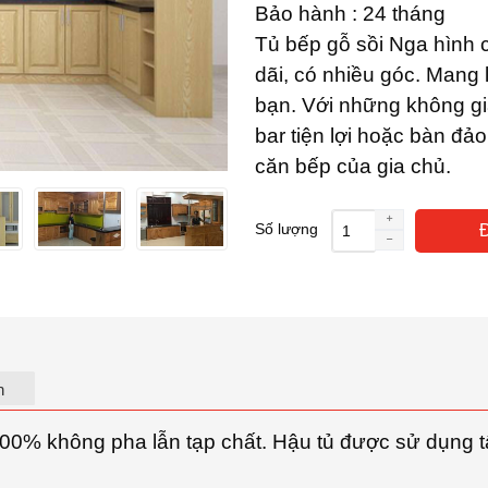
Bảo hành : 24 tháng
Tủ bếp gỗ sồi Nga hình 
dãi, có nhiều góc. Mang 
bạn. Với những không gi
bar tiện lợi hoặc bàn đả
căn bếp của gia chủ.
Số lượng
Tủ
bếp
gỗ
sồi
Nga
n
hình
100% không pha lẫn tạp chất. Hậu tủ được sử dụng 
chữ