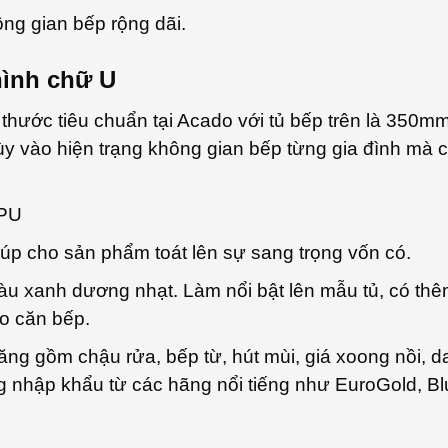
U
ng gian bếp rộng dãi.
quantity
hình chữ U
h thước tiêu chuẩn tại Acado với tủ bếp trên là 35
y vào hiện trạng không gian bếp từng gia đình mà c
 PU
iúp cho sản phẩm toát lên sự sang trọng vốn có.
u xanh dương nhạt. Làm nổi bật lên mẫu tủ, có thê
ho căn bếp.
g gồm chậu rửa, bếp từ, hút mùi, giá xoong nồi, da
năng nhập khẩu từ các hãng nổi tiếng như EuroGold, B