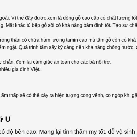
oài. Vì thế đây được xem là dòng gỗ cao cấp có chất lượng tốt
g. Mặt khác tủ bếp gỗ sồi có khả năng bám đinh tốt. Tạo sự ch
rong thân có chứa hàm lượng tamin cao mà tấm gỗ còn có khả
hiêm ngặt. Quá trình tẩm sấy kỹ càng nên khả năng chống nước,
c chắn, đem lại cảm giác an toàn cho các bà nội trợ.
hiều gia đình Việt.
m thấp sẽ có thể xảy ra hiện tượng cong vênh, co ngóp khi gặp
ữ U
ó độ bền cao. Mang lại tính thẩm mỹ tốt, dễ vệ sinh