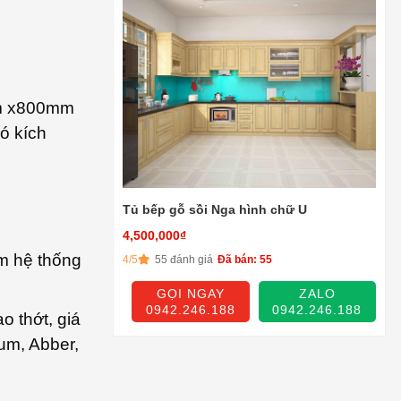
0mm x800mm
ó kích
Tủ bếp gỗ sồi Nga hình chữ U
4,500,000
₫
m hệ thống
4/5
55 đánh giá
Đã bán: 55
GỌI NGAY
ZALO
0942.246.188
0942.246.188
o thớt, giá
lum, Abber,