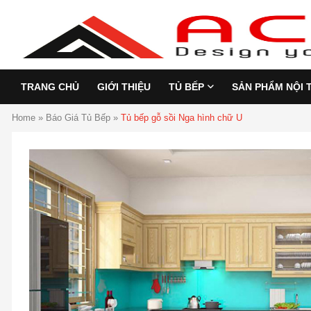
TRANG CHỦ
GIỚI THIỆU
TỦ BẾP
SẢN PHẨM NỘI 
Home
»
Báo Giá Tủ Bếp
»
Tủ bếp gỗ sồi Nga hình chữ U