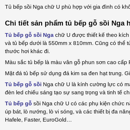
Tủ bếp sồi Nga chữ U phù hợp với gia đình có khô
Chi tiết sản phẩm tủ bếp gỗ sồi Nga 
Tủ bếp gỗ sồi Nga
chữ U được thiết kế theo kíc
và tủ bếp dưới là 550mm x 810mm. Cũng có thể tù
thước hơi khác đi.
Màu sắc tủ bếp là màu vân gỗ phun sơn cao cấp
Mặt đá tủ bếp sử dụng đá kim sa đen hạt trung. G
Tủ bếp gỗ sồi
Nga chữ U là kính cường lực có mà
đèn led chiếu sáng tạo sự sang trọng và tinh tế c
Tủ bếp gỗ
sồi Nga chữ U có các phụ kiện chức năn
úp bát, lò nướng, lò vi sóng, và các thiết bị đa 
Hafele, Faster, EuroGold…