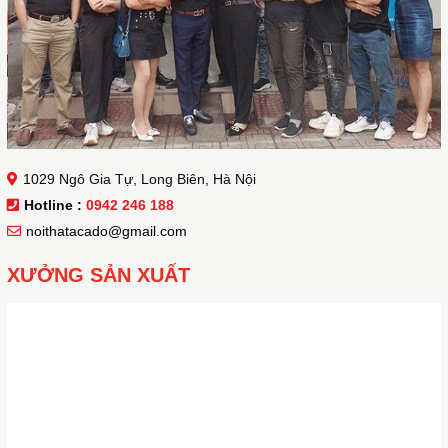
1029 Ngô Gia Tự, Long Biên, Hà Nội
Hotline :
0942 246 188
noithatacado@gmail.com
XƯỞNG SẢN XUẤT