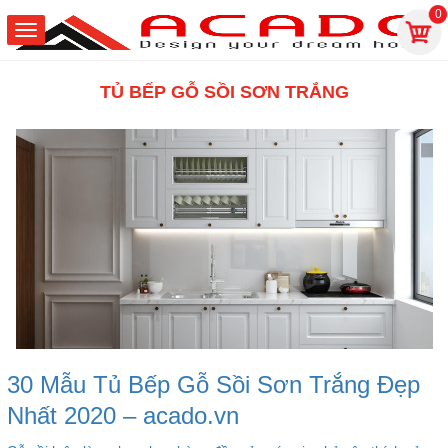
0
TỦ BẾP GỖ SỒI SƠN TRẮNG
30 Mẫu Tủ Bếp Gỗ Sồi Sơn Trắng Đẹp
Nhất 2020 – acado.vn