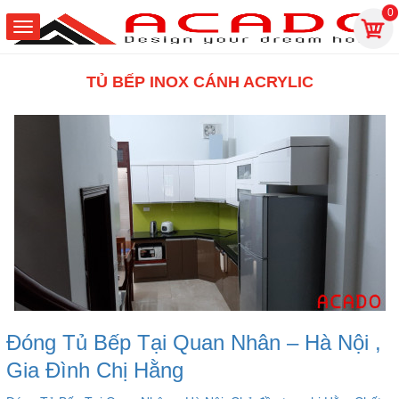
0
TỦ BẾP INOX CÁNH ACRYLIC
Đóng Tủ Bếp Tại Quan Nhân – Hà Nội ,
Gia Đình Chị Hằng