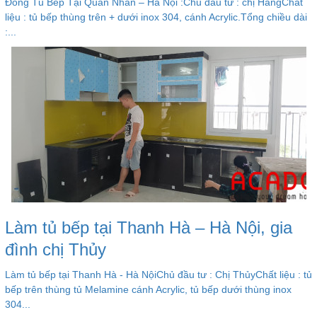
Đóng Tủ Bếp Tại Quan Nhân – Hà Nội :Chủ đầu tư : chị HằngChất
liệu : tủ bếp thùng trên + dưới inox 304, cánh Acrylic.Tổng chiều dài
:...
Làm tủ bếp tại Thanh Hà – Hà Nội, gia
đình chị Thủy
Làm tủ bếp tại Thanh Hà - Hà NộiChủ đầu tư : Chị ThủyChất liệu : tủ
bếp trên thùng tủ Melamine cánh Acrylic, tủ bếp dưới thùng inox
304...