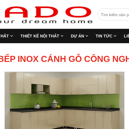
THẤT
THIẾT KẾ NỘI THẤT
DỰ ÁN
TIN TỨC
LI
BẾP INOX CÁNH GỖ CÔNG NG