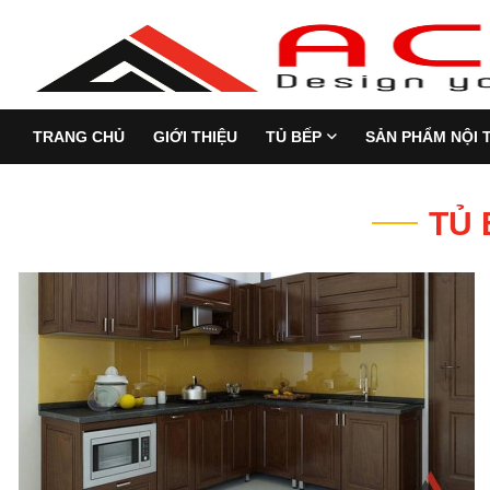
TRANG CHỦ
GIỚI THIỆU
TỦ BẾP
SẢN PHẨM NỘI 
TỦ 