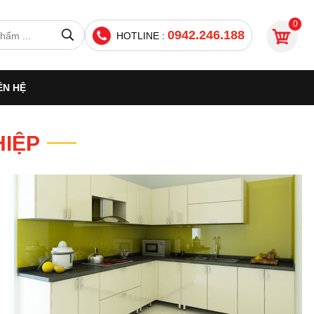
0
0942.246.188
HOTLINE :
ÊN HỆ
HIỆP