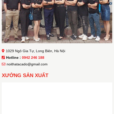
1029 Ngô Gia Tự, Long Biên, Hà Nội
Hotline :
0942 246 188
noithatacado@gmail.com
XƯỞNG SẢN XUẤT