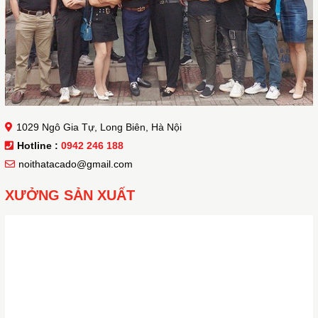
1029 Ngô Gia Tự, Long Biên, Hà Nội
Hotline :
0942 246 188
noithatacado@gmail.com
XƯỞNG SẢN XUẤT