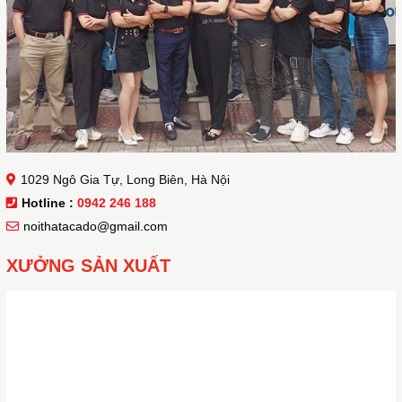
1029 Ngô Gia Tự, Long Biên, Hà Nội
Hotline :
0942 246 188
noithatacado@gmail.com
XƯỞNG SẢN XUẤT