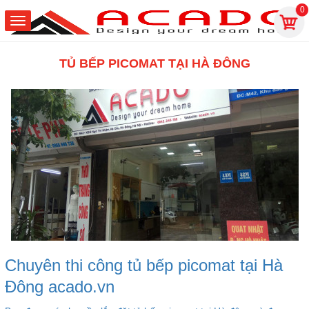
0
TỦ BẾP PICOMAT TẠI HÀ ĐÔNG
Chuyên thi công tủ bếp picomat tại Hà
Đông acado.vn