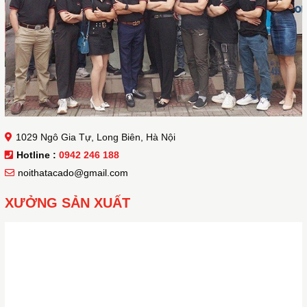
1029 Ngô Gia Tự, Long Biên, Hà Nội
Hotline :
0942 246 188
noithatacado@gmail.com
XƯỞNG SẢN XUẤT