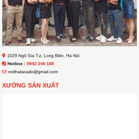
1029 Ngô Gia Tự, Long Biên, Hà Nội
Hotline :
0942 246 188
noithatacado@gmail.com
XƯỞNG SẢN XUẤT