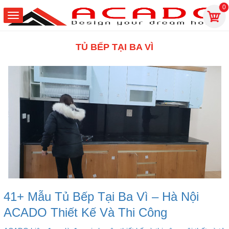
0
TỦ BẾP TẠI BA VÌ
41+ Mẫu Tủ Bếp Tại Ba Vì – Hà Nội
ACADO Thiết Kế Và Thi Công