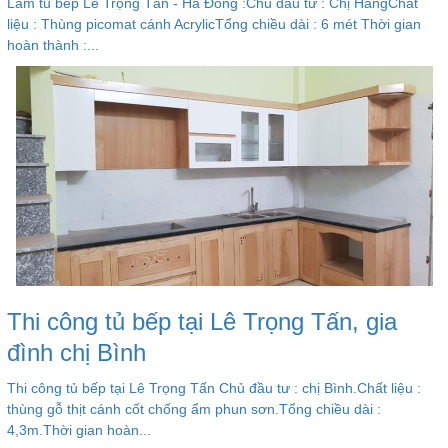
Làm tủ bếp Lê Trọng Tấn - Hà Đông :Chủ đầu tư : Chị HằngChất
liệu : Thùng picomat cánh AcrylicTổng chiều dài : 6 mét Thời gian
hoàn thành :...
Thi công tủ bếp tại Lê Trọng Tấn, gia
đình chị Bình
Thi công tủ bếp tại Lê Trọng Tấn Chủ đầu tư : chị Bình.Chất liệu :
thùng gỗ thịt cánh cốt chống ẩm phun sơn.Tổng chiều dài :
4,3m.Thời gian hoàn...