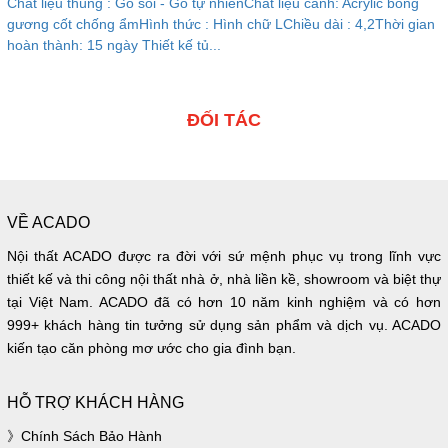
Chất liệu thùng : Gỗ sồi - Gỗ tự nhiênChất liệu cánh: Acrylic bóng
gương cốt chống ẩmHình thức : Hình chữ LChiều dài : 4,2Thời gian
hoàn thành: 15 ngày Thiết kế tủ...
ĐỐI TÁC
VỀ ACADO
Nội thất ACADO được ra đời với sứ mệnh phục vụ trong lĩnh vực
thiết kế và thi công nội thất nhà ở, nhà liền kề, showroom và biệt thự
tại Việt Nam. ACADO đã có hơn 10 năm kinh nghiệm và có hơn
999+ khách hàng tin tưởng sử dụng sản phẩm và dịch vụ. ACADO
kiến tạo căn phòng mơ ước cho gia đình bạn.
HỖ TRỢ KHÁCH HÀNG
Chính Sách Bảo Hành