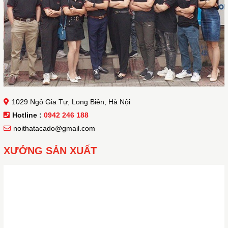
1029 Ngô Gia Tự, Long Biên, Hà Nội
Hotline :
0942 246 188
noithatacado@gmail.com
XƯỞNG SẢN XUẤT