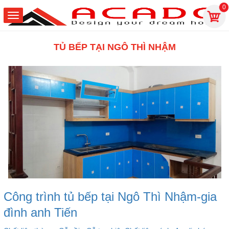
0
TỦ BẾP TẠI NGÔ THÌ NHẬM
Công trình tủ bếp tại Ngô Thì Nhậm-gia
đình anh Tiến