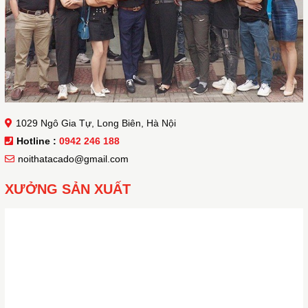
1029 Ngô Gia Tự, Long Biên, Hà Nội
Hotline :
0942 246 188
noithatacado@gmail.com
XƯỞNG SẢN XUẤT