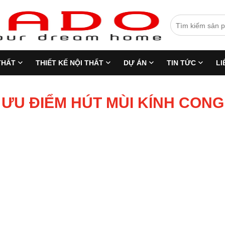
THẤT
THIẾT KẾ NỘI THẤT
DỰ ÁN
TIN TỨC
LI
ƯU ĐIỂM HÚT MÙI KÍNH CONG