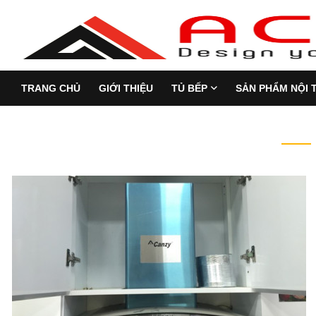
TRANG CHỦ
GIỚI THIỆU
TỦ BẾP
SẢN PHẨM NỘI 