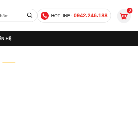
0
0942.246.188
HOTLINE :
ÊN HỆ