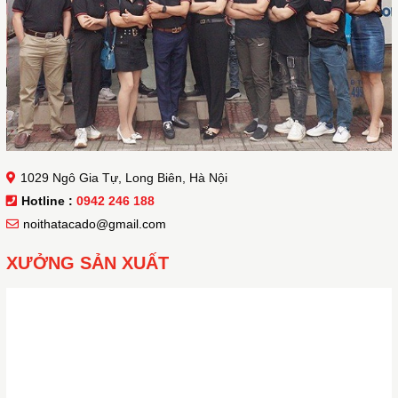
1029 Ngô Gia Tự, Long Biên, Hà Nội
Hotline :
0942 246 188
noithatacado@gmail.com
XƯỞNG SẢN XUẤT