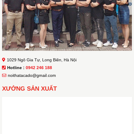
1029 Ngô Gia Tự, Long Biên, Hà Nội
Hotline :
0942 246 188
noithatacado@gmail.com
XƯỞNG SẢN XUẤT