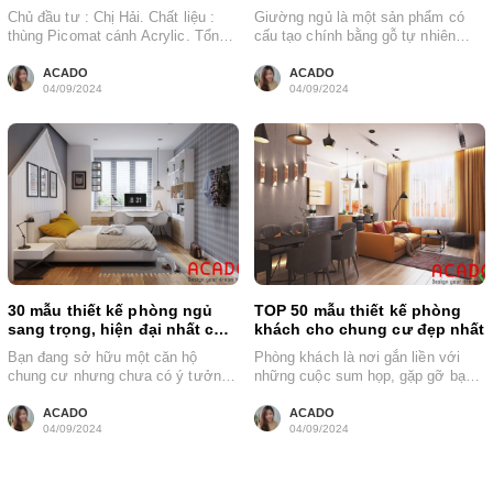
Chủ đầu tư : Chị Hải. Chất liệu :
Giường ngủ là một sản phẩm có
thùng Picomat cánh Acrylic. Tổng
cấu tạo chính bằng gỗ tự nhiên
chiều dài : 2.1...
hoặc gỗ công nghiệp....
ACADO
ACADO
04/09/2024
04/09/2024
30 mẫu thiết kế phòng ngủ
TOP 50 mẫu thiết kế phòng
sang trọng, hiện đại nhất cho
khách cho chung cư đẹp nhất
chung cư
Bạn đang sở hữu một căn hộ
Phòng khách là nơi gắn liền với
chung cư nhưng chưa có ý tưởng
những cuộc sum họp, gặp gỡ bạn
thiết kế phòng ngủ...
bè với sự hiện...
ACADO
ACADO
04/09/2024
04/09/2024