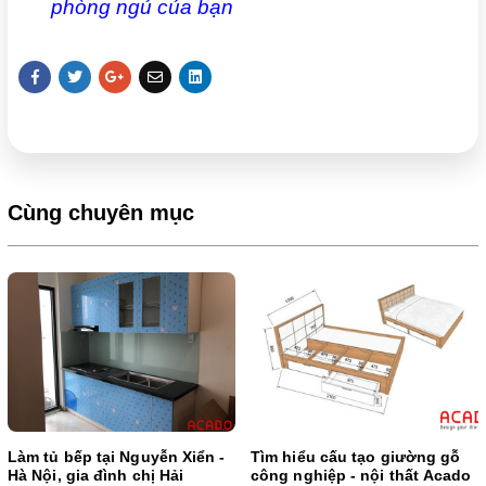
phòng ngủ của bạn
Cùng chuyên mục
Làm tủ bếp tại Nguyễn Xiển -
Tìm hiểu cấu tạo giường gỗ
Hà Nội, gia đình chị Hải
công nghiệp - nội thất Acado