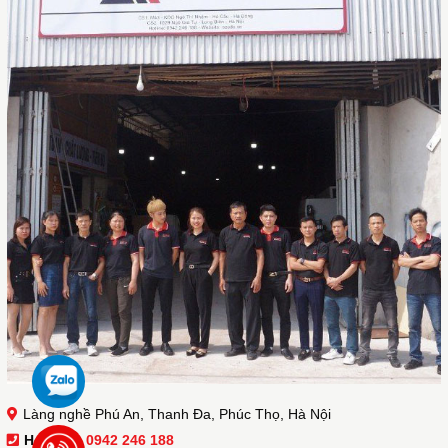
Làng nghề Phú An, Thanh Đa, Phúc Thọ, Hà Nội
Hotline :
0942 246 188