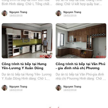
Bình Hình dáng: Chữ L Tổng chiều
dáng: Chữ U kết hợp quầy bar
dài: 3,6 m...
sang trọng Tổng...
Nguyen Trang
Nguyen Trang
18/02/2019
18/02/2019
Công trình tủ bếp tại Hưng
Công trình tủ bếp tại Văn Phú
Yên-Lương Y Xuân Dũng
- gia đình nhà chị Phương
Dự án tủ bếp tại Hưng Yên- Lương
Dự án tủ bếp tại Văn Phú-gia đình
Y Xuân Dũng Hình dáng: Chữ L
nhà chị Phương Hình dáng: Chữ L
Tổng chiều dài:...
Tổng chiều dài:...
Nguyen Trang
Nguyen Trang
18/02/2019
18/02/2019