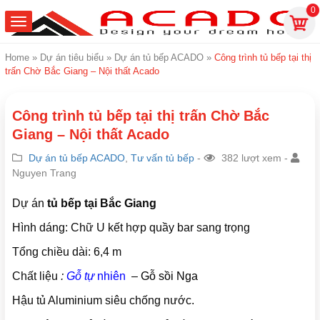
0
Home
»
Dự án tiêu biểu
»
Dự án tủ bếp ACADO
»
Công trình tủ bếp tại thị
trấn Chờ Bắc Giang – Nội thất Acado
Công trình tủ bếp tại thị trấn Chờ Bắc
Giang – Nội thất Acado
Dự án tủ bếp ACADO
,
Tư vấn tủ bếp
-
382 lượt xem -
Nguyen Trang
Dự án
tủ bếp tại Bắc Giang
Hình dáng: Chữ U kết hợp quầy bar sang trọng
Tổng chiều dài: 6,4 m
Chất liệu
:
Gỗ tự
nhiên
–
Gỗ sồi Nga
Hậu tủ Aluminium siêu chống nước.