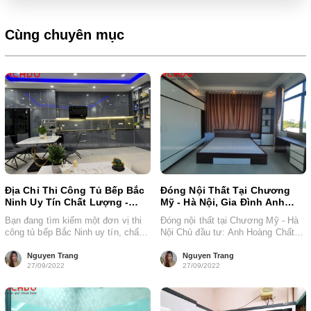
Cùng chuyên mục
Địa Chỉ Thi Công Tủ Bếp Bắc
Đóng Nội Thất Tại Chương
Ninh Uy Tín Chất Lượng -
Mỹ - Hà Nội, Gia Đình Anh
acado.vn
Hoàng
Bạn đang tìm kiếm một đơn vị thi
Đóng nội thất tại Chương Mỹ - Hà
công tủ bếp Bắc Ninh uy tín, chất
Nội Chủ đầu tư: Anh Hoàng Chất
lượng? Bạn...
liệu: Gỗ công...
Nguyen Trang
Nguyen Trang
27/09/2022
27/09/2022