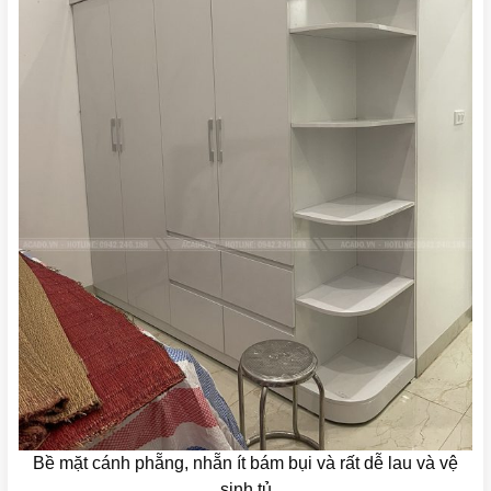
Bề mặt cánh phẵng, nhẵn ít bám bụi và rất dễ lau và vệ
sinh tủ