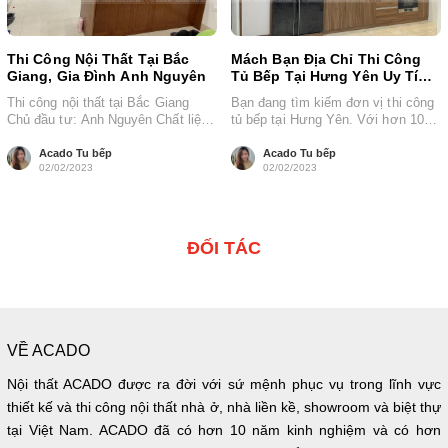
Thi Công Nội Thất Tại Bắc
Mách Bạn Địa Chỉ Thi Công
Giang, Gia Đình Anh Nguyên
Tủ Bếp Tại Hưng Yên Uy Tín -
acado.vn
Thi công nội thất tại Bắc Giang
Bạn đang tìm kiếm đơn vị thi công
Chủ đầu tư: Anh Nguyên Chất liệu:
tủ bếp tại Hưng Yên. Với hơn 10
Gỗ sồi Nga, gỗ...
năm kinh...
Acado Tu bếp
Acado Tu bếp
02/02/2023
02/02/2023
ĐỐI TÁC
VỀ ACADO
Nội thất ACADO được ra đời với sứ mệnh phục vụ trong lĩnh vực
thiết kế và thi công nội thất nhà ở, nhà liền kề, showroom và biệt thự
tại Việt Nam. ACADO đã có hơn 10 năm kinh nghiệm và có hơn