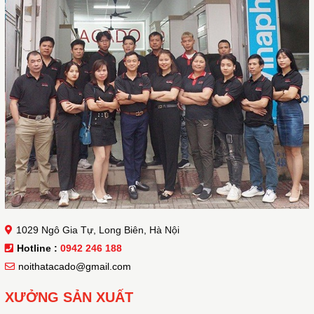
1029 Ngô Gia Tự, Long Biên, Hà Nội
Hotline :
0942 246 188
noithatacado@gmail.com
XƯỞNG SẢN XUẤT