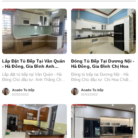
Lắp Đặt Tủ Bếp Tại Văn Quán
Đóng Tủ Bếp Tại Dương Nội -
- Hà Đông, Gia Đình Anh
Hà Đông, Gia Đình Chị Hoa
Thắng
Lắp đặt tủ bếp tại Văn Quán - Hà
Đóng tủ bếp tại Dương Nội - Hà
Đông Chủ đầu tư: Anh Thắng Chất
Đông Chủ đầu tư: Chị Hoa Chất
liệu: Thùng...
liệu: Gỗ công...
Acado Tu bếp
Acado Tu bếp
02/02/2023
02/02/2023