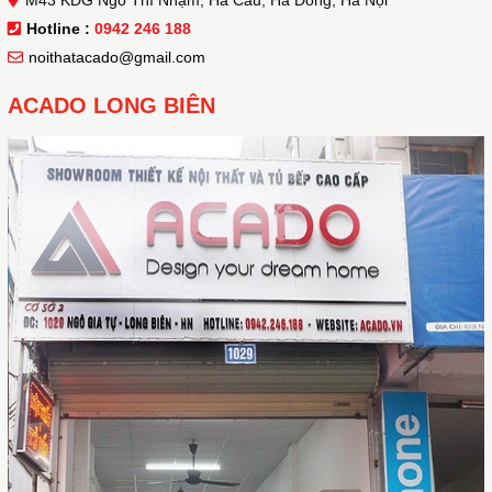
M43 KĐG Ngô Thì Nhậm, Hà Cầu, Hà Đông, Hà Nội
Hotline :
0942 246 188
noithatacado@gmail.com
ACADO LONG BIÊN