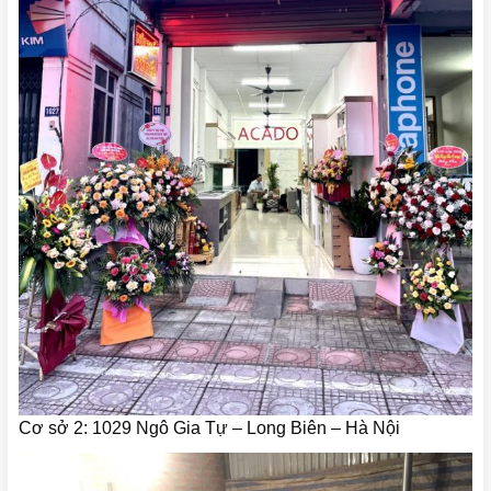
Cơ sở 2: 1029 Ngô Gia Tự – Long Biên – Hà Nội