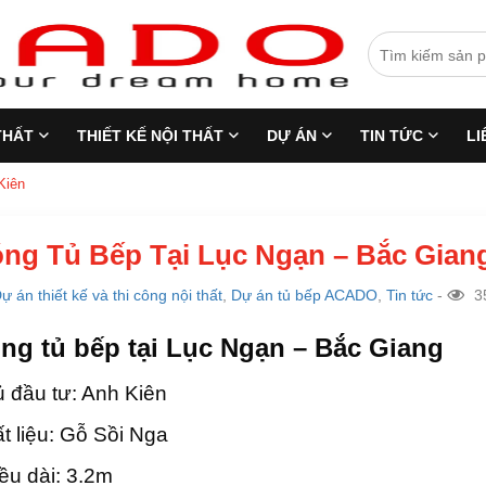
THẤT
THIẾT KẾ NỘI THẤT
DỰ ÁN
TIN TỨC
LI
Kiên
ng Tủ Bếp Tại Lục Ngạn – Bắc Giang
ự án thiết kế và thi công nội thất
,
Dự án tủ bếp ACADO
,
Tin tức
-
35
ng tủ bếp tại Lục Ngạn – Bắc Giang
 đầu tư: Anh Kiên
t liệu: Gỗ Sồi Nga
ều dài: 3.2m