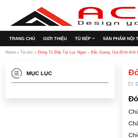
TRANG CHỦ
GIỚI THIỆU
TỦ BẾP
SẢN PHẨM NỘI 
Home
»
Tin tức
»
Đóng Tủ Bếp Tại Lục Ngạn – Bắc Giang, Gia Đình Anh 
Đó
MỤC LỤC
D
Đó
Chủ
Chấ
Chi