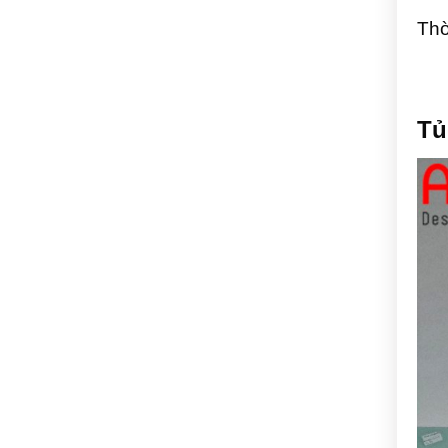
Thờ
Tủ