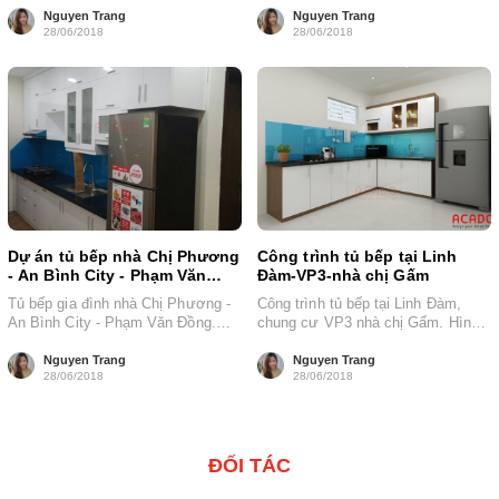
Nguyen Trang
Nguyen Trang
28/06/2018
28/06/2018
Dự án tủ bếp nhà Chị Phương
Công trình tủ bếp tại Linh
- An Bình City - Phạm Văn
Đàm-VP3-nhà chị Gấm
Đồng.
Tủ bếp gia đình nhà Chị Phương -
Công trình tủ bếp tại Linh Đàm,
An Bình City - Phạm Văn Đồng.
chung cư VP3 nhà chị Gấm. Hình
Chất liệu: Tủ...
dáng: Chữ L Tổng...
Nguyen Trang
Nguyen Trang
28/06/2018
28/06/2018
ĐỐI TÁC