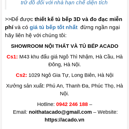
trữ đồ đối với nhà hạn chế diện tích
>>Để được
thiết kế tủ bếp 3D và đo đạc miễn
phí
và có
giá tủ bếp tốt nhất
đừng ngần ngại
hãy liên hệ với chúng tôi:
SHOWROOM NỘI THẤT VÀ TỦ BẾP ACADO
Cs1:
M43 khu đấu giá Ngô Thì Nhậm, Hà Cầu, Hà
Đông, Hà Nội.
Cs2:
1029 Ngô Gia Tự, Long Biên, Hà Nội
Xưởng sản xuất: Phú An, Thanh Đa, Phúc Thọ, Hà
Nội.
Hotline:
0942 246 188
–
Email
:
noithatacado@gmail.com
– Website:
https://acado.vn