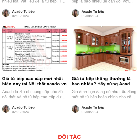
nhiều loại vật liệu để là tủ bếp. Tuy
bếp là bao nhiêu để cân đối với
nhiên, gỗ vẫn...
mức chi...
Acado Tu bếp
Acado Tu bếp
02/08/2024
02/08/2024
Giá tủ bếp cao cấp mới nhất
Giá tủ bếp thông thường là
hiện nay tại Nội thất acado.vn
bao nhiêu? Hãy cùng Acado
tìm hiểu
Acado là địa chỉ cung cấp các đồ
Gia đình bạn đang có nhu cầu đóng
nội thất và bộ tủ bếp cao cấp đươc
một bộ tủ bếp hoàn chỉnh cho căn
nhiều...
bếp nhà...
Acado Tu bếp
Acado Tu bếp
02/08/2024
02/08/2024
ĐỐI TÁC