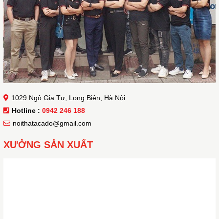
1029 Ngô Gia Tự, Long Biên, Hà Nội
Hotline :
0942 246 188
noithatacado@gmail.com
XƯỞNG SẢN XUẤT