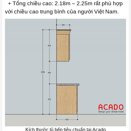
+ Tổng chiều cao: 2.18m – 2.25m rất phù hợp
với chiều cao trung bình của người Việt Nam.
Kích thước tủ bếp tiêu chuẩn tại Acado