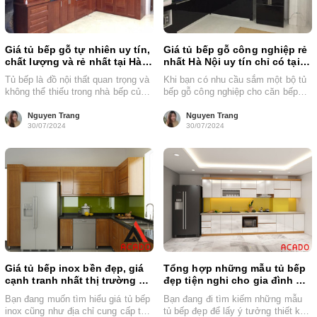
Giá tủ bếp gỗ tự nhiên uy tín,
Giá tủ bếp gỗ công nghiệp rẻ
chất lượng và rẻ nhất tại Hà
nhất Hà Nội uy tín chỉ có tại
Nội
Acado
Tủ bếp là đồ nội thất quan trọng và
Khi bạn có nhu cầu sắm một bộ tủ
không thể thiếu trong nhà bếp của
bếp gỗ công nghiệp cho căn bếp
mỗi gia đình....
nhà mình....
Nguyen Trang
Nguyen Trang
30/07/2024
30/07/2024
Giá tủ bếp inox bền đẹp, giá
Tổng hợp những mẫu tủ bếp
cạnh tranh nhất thị trường Hà
đẹp tiện nghi cho gia đình giá
Nội
chỉ 12 triệu
Bạn đang muốn tìm hiểu giá tủ bếp
Bạn đang đi tìm kiếm những mẫu
inox cũng như địa chỉ cung cấp tủ
tủ bếp đẹp để lấy ý tưởng thiết kế