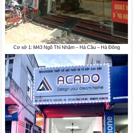
Cơ sở 1: M43 Ngô Thì Nhậm – Hà Cầu – Hà Đông