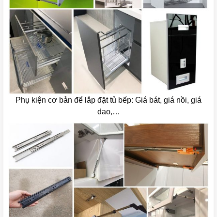
Phụ kiện cơ bản để lắp đặt tủ bếp: Giá bát, giá nồi, giá
dao,…