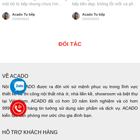
một bộ tủ bếp nhưng chưa tìm
bếp bền đẹp, không lỗi mốt và phù
được địa chỉ...
hợp gian...
Acado Tu bếp
Acado Tu bếp
25/05/2023
25/05/2023
ĐỐI TÁC
VỀ ACADO
Nội thất ACADO được ra đời với sứ mệnh phục vụ trong lĩnh vực
thiết kế và thi công nội thất nhà ở, nhà liền kề, showroom và biệt thự
tại Việt Nam. ACADO đã có hơn 10 năm kinh nghiệm và có hơn
999+ khách hàng tin tưởng sử dụng sản phẩm và dịch vụ. ACADO
kiến tạo căn phòng mơ ước cho gia đình bạn.
HỖ TRỢ KHÁCH HÀNG