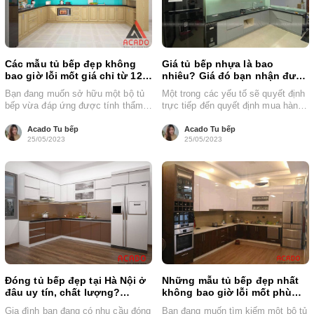
Các mẫu tủ bếp đẹp không
Giá tủ bếp nhựa là bao
bao giờ lỗi mốt giá chỉ từ 12
nhiêu? Giá đó bạn nhận được
triệu đồng
những gì?
Bạn đang muốn sở hữu một bộ tủ
Một trong các yếu tố sẽ quyết định
bếp vừa đáp ứng được tính thẩm
trực tiếp đến quyết định mua hàng
mỹ vừa đảm...
của người tiêu...
Acado Tu bếp
Acado Tu bếp
25/05/2023
25/05/2023
Đóng tủ bếp đẹp tại Hà Nội ở
Những mẫu tủ bếp đẹp nhất
đâu uy tín, chất lượng?
không bao giờ lỗi mốt phù
acado.vn
hợp nhiều gian bếp
Gia đình bạn đang có nhu cầu đóng
Bạn đang muốn tìm kiếm một bộ tủ