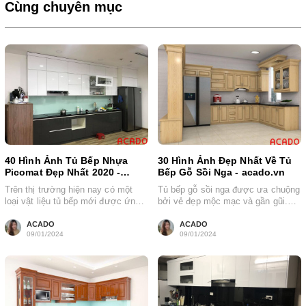
Cùng chuyên mục
40 Hình Ảnh Tủ Bếp Nhựa
30 Hình Ảnh Đẹp Nhất Về Tủ
Picomat Đẹp Nhất 2020 -
Bếp Gỗ Sồi Nga - acado.vn
acado.vn
Trên thị trường hiện nay có một
Tủ bếp gỗ sồi nga được ưa chuộng
loại vật liệu tủ bếp mới được ứng
bởi vẻ đẹp mộc mạc và gần gũi.
dụng trong sản...
Với những...
ACADO
ACADO
09/01/2024
09/01/2024