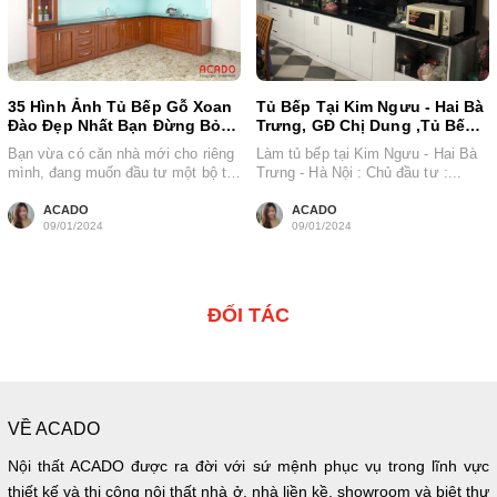
35 Hình Ảnh Tủ Bếp Gỗ Xoan
Tủ Bếp Tại Kim Ngưu - Hai Bà
Đào Đẹp Nhất Bạn Đừng Bỏ
Trưng, GĐ Chị Dung ,Tủ Bếp
Qua
inox 304
Bạn vừa có căn nhà mới cho riêng
Làm tủ bếp tại Kim Ngưu - Hai Bà
mình, đang muốn đầu tư một bộ tủ
Trưng - Hà Nội : Chủ đầu tư :...
bếp giá...
ACADO
ACADO
09/01/2024
09/01/2024
ĐỐI TÁC
VỀ ACADO
Nội thất ACADO được ra đời với sứ mệnh phục vụ trong lĩnh vực
thiết kế và thi công nội thất nhà ở, nhà liền kề, showroom và biệt thự